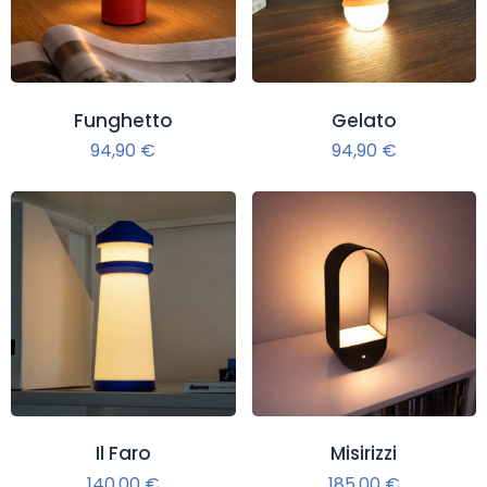
Funghetto
Gelato
94,90
€
94,90
€
Il Faro
Misirizzi
140,00
€
185,00
€