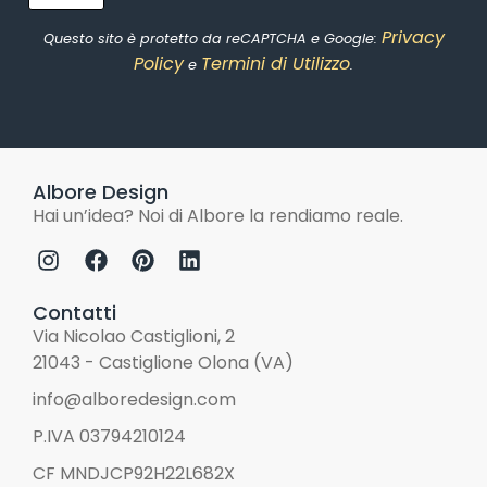
Privacy
Questo sito è protetto da reCAPTCHA e Google:
Policy
Termini di Utilizzo
e
.
Albore Design
Hai un’idea? Noi di Albore la rendiamo reale.
Contatti
Via Nicolao Castiglioni, 2
21043 - Castiglione Olona (VA)
info@alboredesign.com
P.IVA 03794210124
CF MNDJCP92H22L682X