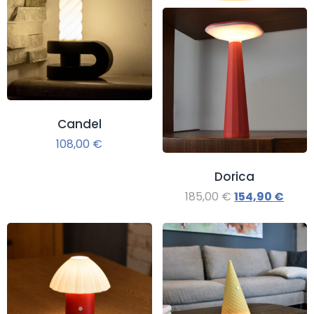
Candel
108,00
€
Dorica
185,00
€
154,90
€