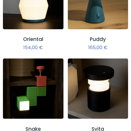
Oriental
Puddy
154,00
€
165,00
€
Snake
Svita