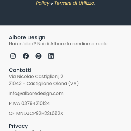
Policy
Termini di Utilizzo
e
.
Albore Design
Hai un’idea? Noi di Albore la rendiamo reale.
Contatti
Via Nicolao Castiglioni, 2
21043 - Castiglione Olona (VA)
info@alboredesign.com
P.IVA 03794210124
CF MNDJCP92H22L682X
Privacy