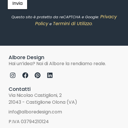
Privacy
Questo sito è protetto da reCAPTCHA e Google:
Policy
Termini di Utilizzo
e
.
Albore Design
Hai un’idea? Noi di Albore la rendiamo reale.
Contatti
Via Nicolao Castiglioni, 2
21043 - Castiglione Olona (VA)
info@alboredesign.com
P.IVA 03794210124